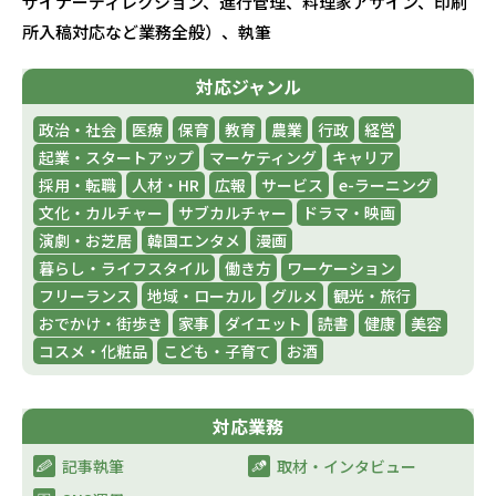
ザイナーディレクション、進行管理、料理家アサイン、印刷
所入稿対応など業務全般）、執筆
対応ジャンル
政治・社会
医療
保育
教育
農業
行政
経営
起業・スタートアップ
マーケティング
キャリア
採用・転職
人材・HR
広報
サービス
e-ラーニング
文化・カルチャー
サブカルチャー
ドラマ・映画
演劇・お芝居
韓国エンタメ
漫画
暮らし・ライフスタイル
働き方
ワーケーション
フリーランス
地域・ローカル
グルメ
観光・旅行
おでかけ・街歩き
家事
ダイエット
読書
健康
美容
コスメ・化粧品
こども・子育て
お酒
対応業務
記事執筆
取材・インタビュー​