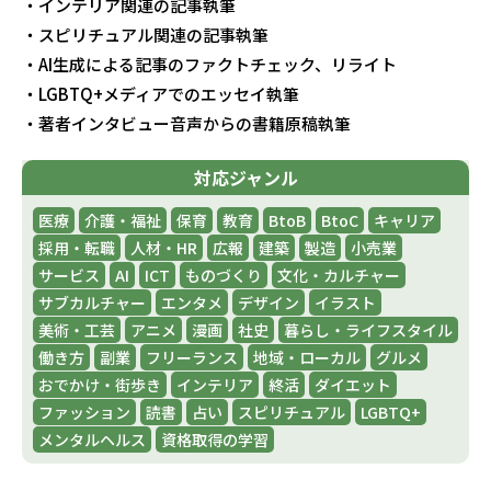
・インテリア関連の記事執筆
・スピリチュアル関連の記事執筆
・AI生成による記事のファクトチェック、リライト
・LGBTQ+メディアでのエッセイ執筆
・著者インタビュー音声からの書籍原稿執筆
対応ジャンル
医療
介護・福祉
保育
教育
BtoB
BtoC
キャリア
採用・転職
人材・HR
広報
建築
製造
小売業
サービス
AI
ICT
ものづくり
文化・カルチャー
サブカルチャー
エンタメ
デザイン
イラスト
美術・工芸
アニメ
漫画
社史
暮らし・ライフスタイル
働き方
副業
フリーランス
地域・ローカル
グルメ
おでかけ・街歩き
インテリア
終活
ダイエット
ファッション
読書
占い
スピリチュアル
LGBTQ+
メンタルヘルス
資格取得の学習