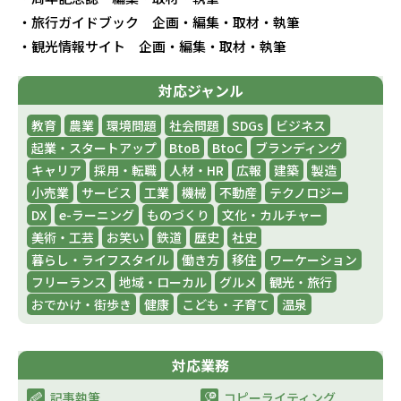
・旅行ガイドブック 企画・編集・取材・執筆
・観光情報サイト 企画・編集・取材・執筆
対応ジャンル
教育
農業
環境問題
社会問題
SDGs
ビジネス
起業・スタートアップ
BtoB
BtoC
ブランディング
キャリア
採用・転職
人材・HR
広報
建築
製造
小売業
サービス
工業
機械
不動産
テクノロジー
DX
e-ラーニング
ものづくり
文化・カルチャー
美術・工芸
お笑い
鉄道
歴史
社史
暮らし・ライフスタイル
働き方
移住
ワーケーション
フリーランス
地域・ローカル
グルメ
観光・旅行
おでかけ・街歩き
健康
こども・子育て
温泉
対応業務
記事執筆
コピーライティング