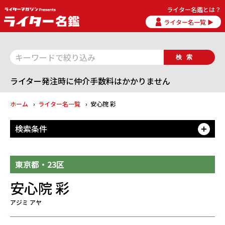
ライター名鑑とは？
ライター名一覧 ▶
検索
ライター発注時に仲介手数料はかかりません
ホーム
ライター名一覧
安心院 彩
検索条件
開
東京都・23区
安心院 彩
アジミ アヤ