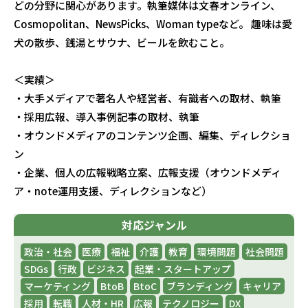
どの分野に関心があります。執筆媒体は文春オンライン、
Cosmopolitan、NewsPicks、Woman typeなど。 趣味は愛
犬の散歩、銭湯とサウナ、ビールを飲むこと。
＜実績＞
・大手メディアで著名人や経営者、有識者への取材、執筆
・採用広報、導入事例記事の取材、執筆
・オウンドメディアのコンテンツ企画、編集、ディレクショ
ン
・企業、個人の広報戦略立案、広報支援（オウンドメディ
ア・note運用支援、ディレクションなど）
対応ジャンル
政治・社会
医療
福祉
介護
教育
環境問題
社会問題
SDGs
行政
ビジネス
起業・スタートアップ
マーケティング
BtoB
BtoC
ブランディング
キャリア
採用
転職
人材・HR
広報
テクノロジー
DX