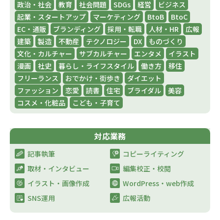
政治・社会
教育
社会問題
SDGs
経営
ビジネス
起業・スタートアップ
マーケティング
BtoB
BtoC
EC・通販
ブランディング
採用・転職
人材・HR
広報
建築
製造
不動産
テクノロジー
DX
ものづくり
文化・カルチャー
サブカルチャー
エンタメ
イラスト
漫画
社史
暮らし・ライフスタイル
働き方
移住
フリーランス
おでかけ・街歩き
ダイエット
ファッション
恋愛
読書
住宅
ブライダル
美容
コスメ・化粧品
こども・子育て
対応業務
記事執筆
コピーライティング
取材・インタビュー​
編集校正・校閲
イラスト・画像作成​
WordPress・web作成​
SNS運用​
広報活動