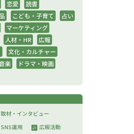
恋愛
読書
品
こども・子育て
占い
マーケティング
人材・HR
広報
り
文化・カルチャー
音楽
ドラマ・映画
取材・インタビュー​
SNS運用​
広報活動