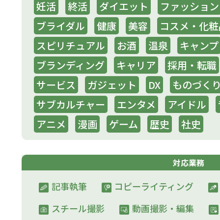
妊活
終活
ダイエット
ファッション
ブライダル
健康
美容
コスメ・化粧
スピリチュアル
お酒
温泉
キャンプ
ブランディング
キャリア
採用・転職
サービス
ガジェット
DX
ものづく
サブカルチャー
エンタメ
アイドル
アニメ
漫画
ゲーム
歴史
社史
対応業務
記事執筆
コピーライティング
スチール撮影
動画撮影​・編集