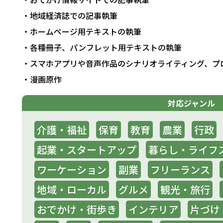
・地域経済誌での記事執筆
・ホームページ用テキストの執筆
・各種冊子、パンフレット用テキストの執筆
・スマホアプリや音声作品のシナリオライティング、プ
・漫画原作
対応ジャンル
介護・福祉
保育
教育
農業
行政
起業・スタートアップ
暮らし・ライフ
ワーケーション
副業
フリーランス
地域・ローカル
グルメ
観光・旅行
おでかけ・街歩き
インテリア
片づけ