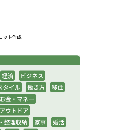
ロット作成
経済
ビジネス
スタイル
働き方
移住
お金・マネー
アウトドア
・整理収納
家事
婚活