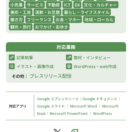
小売業
サービス
不動産
ICT
DX
文化・カルチャー
美術・工芸
演劇・お芝居
暮らし・ライフスタイル
働き方
フリーランス
お金・マネー
地域・ローカル
観光・旅行
おでかけ・街歩き
対応業務
記事執筆
取材・インタビュー​
イラスト・画像作成​
WordPress・web作成​
プレスリリース配信
その他：
Google スプレッドシート｜Google ドキュメント｜
対応アプリ
Google スライド ｜ Microsoft Word ｜ Microsoft
Excel｜ Microsoft PowerPoint ｜ WordPress