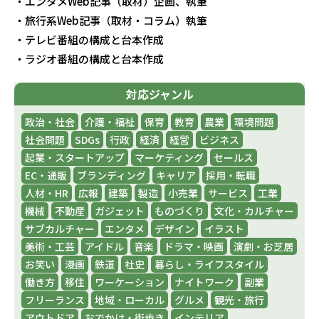
・エンタメWeb記事（取材）企画、執筆
・旅行系Web記事（取材・コラム）執筆
・テレビ番組の構成と台本作成
・ラジオ番組の構成と台本作成
対応ジャンル
政治・社会
介護・福祉
保育
教育
農業
環境問題
社会問題
SDGs
行政
経済
経営
ビジネス
起業・スタートアップ
マーケティング
セールス
EC・通販
ブランディング
キャリア
採用・転職
人材・HR
広報
建築
製造
小売業
サービス
工業
機械
不動産
ガジェット
ものづくり
文化・カルチャー
サブカルチャー
エンタメ
デザイン
イラスト
美術・工芸
アイドル
音楽
ドラマ・映画
演劇・お芝居
お笑い
漫画
鉄道
社史
暮らし・ライフスタイル
働き方
移住
ワーケーション
ナイトワーク
副業
フリーランス
地域・ローカル
グルメ
観光・旅行
アウトドア
おでかけ・街歩き
インテリア