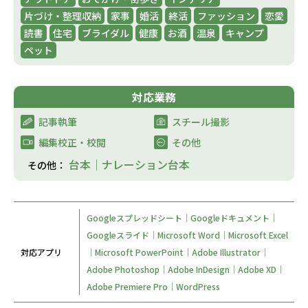
片づけ・整理収納
家事
婚活
終活
ファッション
恋愛
読書
住宅
ブライダル
健康
お酒
温泉
キャンプ
ペット
対応業務
記事執筆
スチール撮影
編集校正・校閲
その他
台本｜ナレーション台本
その他：
Googleスプレッドシート｜Googleドキュメント｜
Googleスライド｜Microsoft Word｜Microsoft Excel
対応アプリ
｜Microsoft PowerPoint｜Adobe Illustrator｜
Adobe Photoshop｜Adobe InDesign｜Adobe XD｜
Adobe Premiere Pro｜WordPress