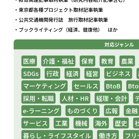
・東京都各種プロジェクト取材記事執筆
・公共交通機関発行誌 旅行取材記事執筆
・ブックライティング（経済、健康他） ほか
対応ジャンル
医療
介護・福祉
保育
教育
農業
SDGs
行政
経済
経営
ビジネス
マーケティング
セールス
BtoB
Bto
採用・転職
人材・HR
経理・会計
e-ラーニング
ものづくり
広報
金融
サービス
工業
機械
海外
歴史
暮らし・ライフスタイル
働き方
フリ