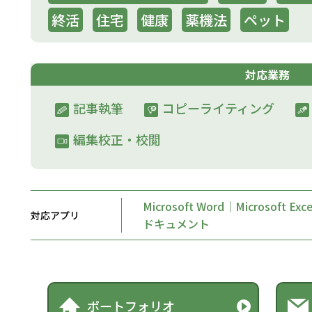
終活
住宅
健康
薬機法
ペット
対応業務
記事執筆
コピーライティング
編集校正・校閲
Microsoft Word｜Microsoft Ex
対応アプリ
ドキュメント
ポートフォリオ