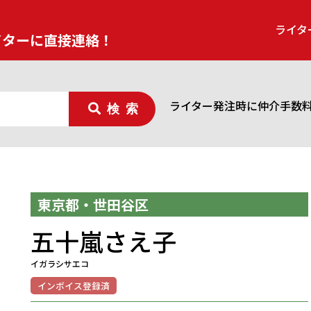
ライタ
イターに直接連絡！
ライター発注時に仲介手数
検索
東京都・世田谷区
五十嵐さえ子
イガラシサエコ
インボイス登録済