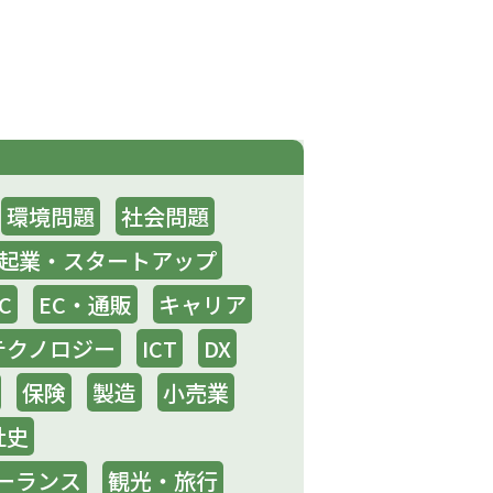
環境問題
社会問題
起業・スタートアップ
C
EC・通販
キャリア
テクノロジー
ICT
DX
保険
製造
小売業
社史
ーランス
観光・旅行