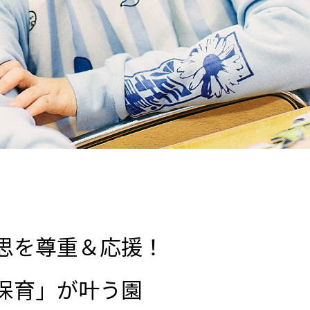
思を尊重＆応援！
保育」が叶う園