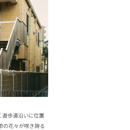
く遊歩道沿いに位置
節の花々が咲き誇る