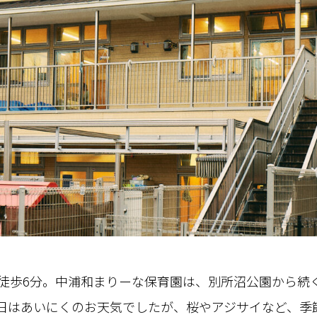
徒歩
6
分。中浦和まりーな保育園は、別所沼公園から続
日はあいにくのお天気でしたが、桜やアジサイなど、季