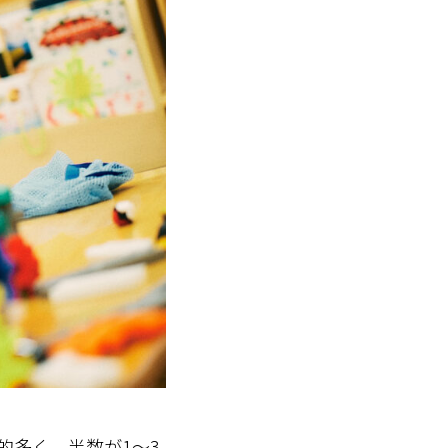
的多く、半数が
1
～
3