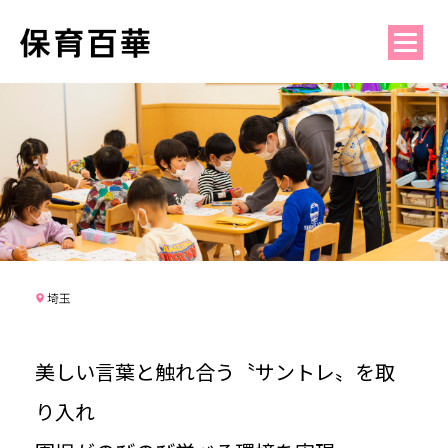
埼玉
美しい言葉と触れ合う〝サントレ〟を取
り入れ