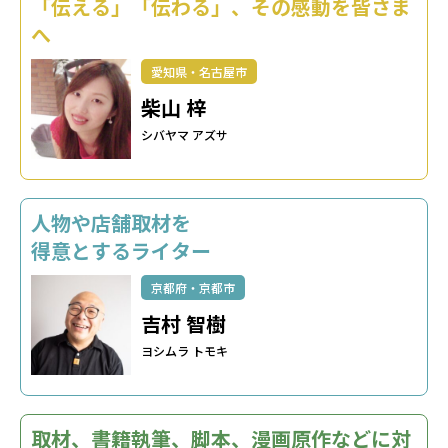
「伝える」「伝わる」、その感動を皆さま
へ
愛知県・名古屋市
柴山 梓
シバヤマ アズサ
人物や店舗取材を
得意とするライター
京都府・京都市
吉村 智樹
ヨシムラ トモキ
取材、書籍執筆、脚本、漫画原作などに対