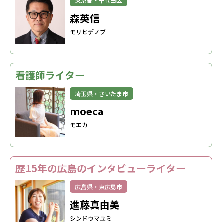
東京都・千代田区
森英信
モリヒデノブ
看護師ライター
埼玉県・さいたま市
moeca
モエカ
歴15年の広島のインタビューライター
広島県・東広島市
進藤真由美
シンドウマユミ