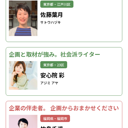
東京都・江戸川区
佐藤葉月
サトウハヅキ
企画と取材が強み。社会派ライター
東京都・23区
安心院 彩
アジミ アヤ
企業の伴走者。 企画からおまかせください
福岡県・福岡市