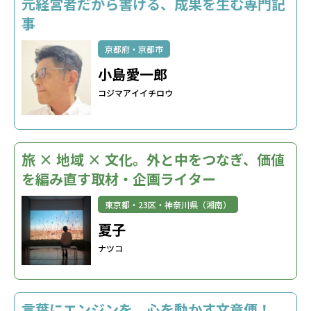
元経営者だから書ける、成果を生む専門記
事
京都府・京都市
小島愛一郎
コジマアイイチロウ
旅 × 地域 × 文化。外と中をつなぎ、価値
を編み直す取材・企画ライター
東京都・23区・神奈川県（湘南）
夏子
ナツコ
言葉にエンジンを。心を動かす文章便！