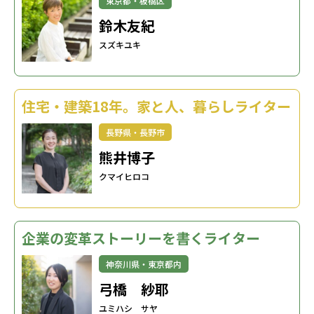
東京都・板橋区
鈴木友紀
スズキユキ
住宅・建築18年。家と人、暮らしライター
長野県・長野市
熊井博子
クマイヒロコ
企業の変革ストーリーを書くライター
神奈川県・東京都内
弓橋 紗耶
ユミハシ サヤ